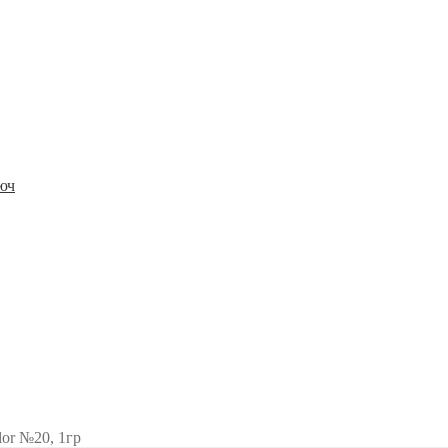
юч
lor №20, 1гр