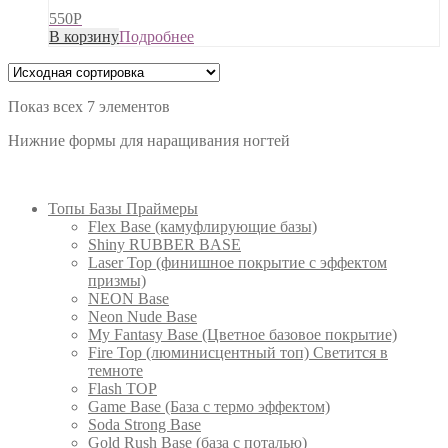
550
Р
В корзину
Подробнее
Показ всех 7 элементов
Нижние формы для наращивания ногтей
NEW Новинки
Топы Базы Праймеры
Flex Base (камуфлирующие базы)
Shiny RUBBER BASE
Laser Top (финишное покрытие с эффектом
призмы)
NEON Base
Neon Nude Base
My Fantasy Base (Цветное базовое покрытие)
Fire Top (люминисцентный топ) Светится в
темноте
Flash TOP
Game Base (База с термо эффектом)
Soda Strong Base
Gold Rush Base (база с поталью)