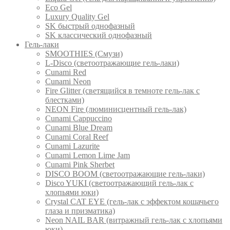
Eco Gel
Luxury Quality Gel
SK быстрый однофазный
SK классический однофазный
Гель-лаки
SMOOTHIES (Смузи)
L-Disco (светоотражающие гель-лаки)
Cunami Red
Cunami Neon
Fire Glitter (светящийся в темноте гель-лак с
блестками)
NEON Fire (люминисцентный гель-лак)
Cunami Cappuccino
Cunami Blue Dream
Cunami Coral Reef
Cunami Lazurite
Cunami Lemon Lime Jam
Cunami Pink Sherbet
DISCO BOOM (светоотражающие гель-лаки)
Disco YUKI (светоотражающий гель-лак с
хлопьями юки)
Crystal CAT EYE (гель-лак с эффектом кошачьего
глаза и призматика)
Neon NAIL BAR (витражный гель-лак с хлопьями
юки)