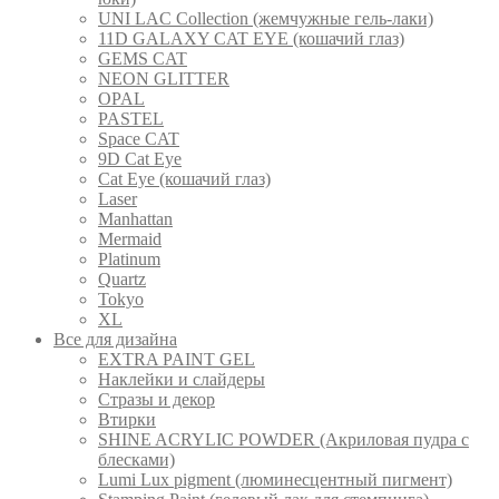
UNI LAC Collection (жемчужные гель-лаки)
11D GALAXY CAT EYE (кошачий глаз)
GEMS CAT
NEON GLITTER
OPAL
PASTEL
Space CAT
9D Cat Eye
Cat Eye (кошачий глаз)
Laser
Manhattan
Mermaid
Platinum
Quartz
Tokyo
XL
Все для дизайна
EXTRA PAINT GEL
Наклейки и слайдеры
Стразы и декор
Втирки
SHINE ACRYLIC POWDER (Акриловая пудра с
блесками)
Lumi Lux pigment (люминесцентный пигмент)