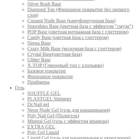
Silver Rush Base
Diamond Top (Финишное покрытие без липкого
слоя)
Cunami Nude Base (камуфлирующая база)
Smoothies Base (цветная база с эффектом "смузи")
POP Base (цветная витражная база с глиттером)
Candy Base (цветная база с глиттером)
Sirena Base
Crazy Milk Base (молочная база с глиттером)
Crystal Base(цветная база)
Glitter Base
X-TOP (Глянцевый топ с хлопьями)
Базовое покрытие
Финишное покрытие
Праймеры
Гель
SOUFFLE GEL
PLASTGEL Shimmer
Dr.Nail gel
Neon Nude Gel (гель для наращивания)
Poly Nail Gel (Полигель)
Mineral Gel (гель с эффектом мрамора)
EXTRA GEL
Poly Gel Liquid
Liquid Gel (гель для наращивания и укрепления)