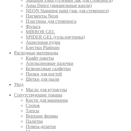
Stamping Paint (гелевый лак для стемпинга)
Aqua Dance (акварельные капли)
NEON Stamping paint (лак для стемпинга)
Пигменты Neon
Пластины для стемпинга
Фольга
MIRROR GEL
SPIDER GEL (гель-паутинка)
Акриловая пудра
Блестки Platinum
Расходные материалы
Крафт пакеты
Апельсиновые палочки
Безворсовые салфетки
Пилки для ногтей
Щетки для пыли
Уход
Масло для кутикулы
Сопутствующие товары
Кисти для маникюра
Спонж
Типсы
Верхние формы
Палитра
Помпа-дозатор