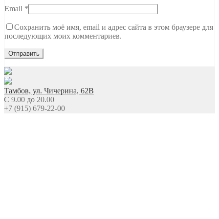
Email
*
Сохранить моё имя, email и адрес сайта в этом браузере для
последующих моих комментариев.
Тамбов, ул. Чичерина, 62В
C 9.00 до 20.00
+7 (915) 679-22-00
Ждем вашего звонка
NEW Новинки
Топы Базы Праймеры
Гель
Гель-лаки
Все для дизайна
Расходные материалы
Уход
Сопутствующие товары
Оборудование