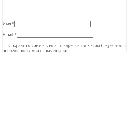
Имя
*
Email
*
Сохранить моё имя, email и адрес сайта в этом браузере для
последующих моих комментариев.
Тамбов, ул. Чичерина, 62В
C 9.00 до 20.00
+7 (915) 679-22-00
Ждем вашего звонка
NEW Новинки
Топы Базы Праймеры
Гель
Гель-лаки
Все для дизайна