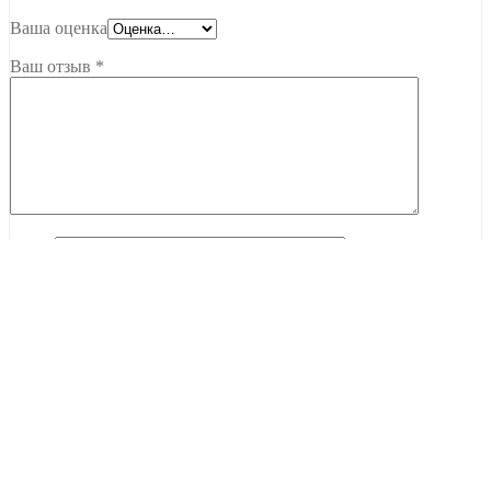
Ваша оценка
Ваш отзыв
*
Имя
*
Email
*
Сохранить моё имя, email и адрес сайта в этом браузере для
последующих моих комментариев.
Тамбов, ул. Чичерина, 62В