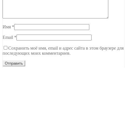
Имя
*
Email
*
Сохранить моё имя, email и адрес сайта в этом браузере для
последующих моих комментариев.
Тамбов, ул. Чичерина, 62В
C 9.00 до 20.00
+7 (915) 679-22-00
Ждем вашего звонка
NEW Новинки
Топы Базы Праймеры
Гель
Гель-лаки