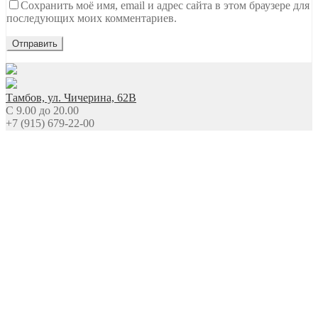
Сохранить моё имя, email и адрес сайта в этом браузере для
последующих моих комментариев.
Тамбов, ул. Чичерина, 62В
C 9.00 до 20.00
+7 (915) 679-22-00
Ждем вашего звонка
NEW Новинки
Топы Базы Праймеры
Гель
Гель-лаки
Все для дизайна
Расходные материалы
Уход
Сопутствующие товары
Оборудование
О Нас
Условия доставки
Сотрудничество