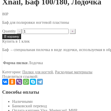
Xnail, Баф 100/180, Лодочка
80
Р
Баф для полировки ногтевой пластины
Quantity
В корзину
Купить в 1 клик
Баф – специальная пилочка в виде лодочки, используемая в о
Форма пилки
Лодочка
Категории:
Пилки для ногтей
,
Расходные материалы
Поделиться ссылкой:
Способы оплаты
Наличными
Банковский перевод
Оплата картами Visa, Mastercard, МИР