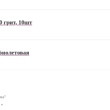
0 грит, 10шт
фиолетовая
чка”
ы
*