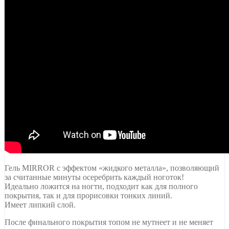
Гель MIRROR с эффектом «жидкого металла», позволяющий
за считанные минуты осеребрить каждый ноготок!
Идеально ложится на ногти, подходит как для полного
покрытия, так и для прорисовки тонких линий.
Имеет липкий слой.
После финального покрытия топом не мутнеет и не меняет