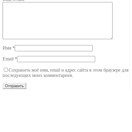
Имя
*
Email
*
Сохранить моё имя, email и адрес сайта в этом браузере для
последующих моих комментариев.
Тамбов, ул. Чичерина, 62В
C 9.00 до 20.00
+7 (915) 679-22-00
Ждем вашего звонка