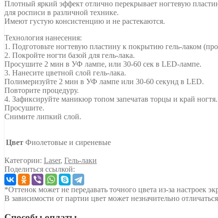
Плотный яркий эффект отлично перекрывает ногтевую пластину
для росписи в различной технике.
Имеют густую консистенцию и не растекаются.
Технология нанесения:
1. Подготовьте ногтевую пластину к покрытию гель-лаком (про
2. Покройте ногти базой для гель-лака.
Просушите 2 мин в УФ лампе, или 30-60 сек в LED-лампе.
3. Нанесите цветной слой гель-лака.
Полимеризуйте 2 мин в УФ лампе или 30-60 секунд в LED.
Повторите процедуру.
4. Зафиксируйте маникюр топом запечатав торцы и край ногтя.
Просушите.
Снимите липкий слой.
Цвет
Фиолетовые и сиреневые
Категории:
Laser
,
Гель-лаки
Поделиться ссылкой:
*Оттенок может не передавать точного цвета из-за настроек эк
В зависимости от партии цвет может незначительно отличаться
Способы оплаты