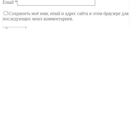
Email
*
Сохранить моё имя, email и адрес сайта в этом браузере для
последующих моих комментариев.
Тамбов, ул. Чичерина, 62В
C 9.00 до 20.00
+7 (915) 679-22-00
Ждем вашего звонка
NEW Новинки
Топы Базы Праймеры
Гель
Гель-лаки
Все для дизайна
Расходные материалы
Уход
Сопутствующие товары
Оборудование
О Нас