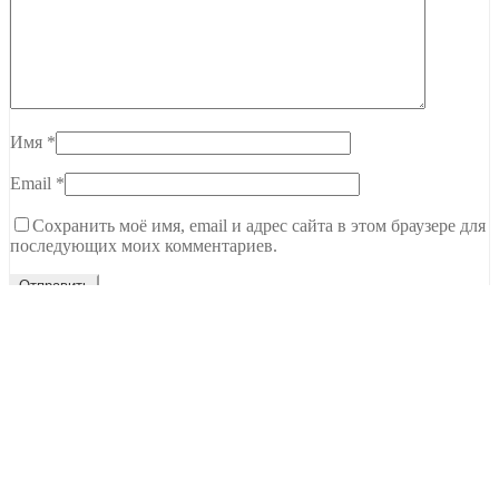
Имя
*
Email
*
Сохранить моё имя, email и адрес сайта в этом браузере для
последующих моих комментариев.
Тамбов, ул. Чичерина, 62В
C 9.00 до 20.00
+7 (915) 679-22-00
Ждем вашего звонка
NEW Новинки
Топы Базы Праймеры