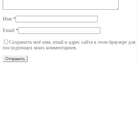
Имя
*
Email
*
Сохранить моё имя, email и адрес сайта в этом браузере для
последующих моих комментариев.
Тамбов, ул. Чичерина, 62В
C 9.00 до 20.00
+7 (915) 679-22-00
Ждем вашего звонка
NEW Новинки
Топы Базы Праймеры
Гель
Гель-лаки
Все для дизайна
Расходные материалы