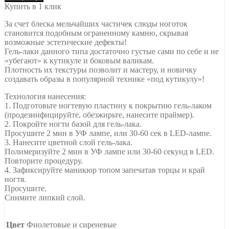
Купить в 1 клик
За счет блеска мельчайших частичек слюды ноготок
становится подобным ограненному камню, скрывая
возможные эстетические дефекты!
Гель-лаки данного типа достаточно густые сами по себе и не
«убегают» к кутикуле и боковым валикам.
Плотность их текстуры позволит и мастеру, и новичку
создавать образы в популярной технике «под кутикулу»!
Технология нанесения:
1. Подготовьте ногтевую пластину к покрытию гель-лаком
(продезинфицируйте, обезжирьте, нанесите праймер).
2. Покройте ногти базой для гель-лака.
Просушите 2 мин в УФ лампе, или 30-60 сек в LED-лампе.
3. Нанесите цветной слой гель-лака.
Полимеризуйте 2 мин в УФ лампе или 30-60 секунд в LED.
Повторите процедуру.
4. Зафиксируйте маникюр топом запечатав торцы и край
ногтя.
Просушите.
Снимите липкий слой.
Цвет
Фиолетовые и сиреневые