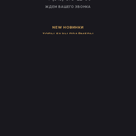
ЖДЕМ ВАШЕГО ЗВОНКА
NEW НОВИНКИ
ТОПЫ БАЗЫ ПРАЙМЕРЫ
ГЕЛЬ
ГЕЛЬ-ЛАКИ
ВСЕ ДЛЯ ДИЗАЙНА
РАСХОДНЫЕ МАТЕРИАЛЫ
УХОД
СОПУТСТВУЮЩИЕ ТОВАРЫ
ОБОРУДОВАНИЕ
О НАС
УСЛОВИЯ ДОСТАВКИ
СОТРУДНИЧЕСТВО
КОНТАКТЫ