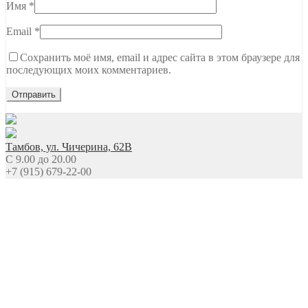
Имя
*
Email
*
Сохранить моё имя, email и адрес сайта в этом браузере для
последующих моих комментариев.
Тамбов, ул. Чичерина, 62В
C 9.00 до 20.00
+7 (915) 679-22-00
Ждем вашего звонка
NEW Новинки
Топы Базы Праймеры
Гель
Гель-лаки
Все для дизайна
Расходные материалы
Уход
Сопутствующие товары
Оборудование