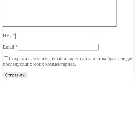
Имя
*
Email
*
Сохранить моё имя, email и адрес сайта в этом браузере для
последующих моих комментариев.
Тамбов, ул. Чичерина, 62В
C 9.00 до 20.00
+7 (915) 679-22-00
Ждем вашего звонка
NEW Новинки
Топы Базы Праймеры
Гель