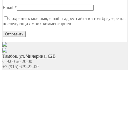
Email
*
Сохранить моё имя, email и адрес сайта в этом браузере для
последующих моих комментариев.
Тамбов, ул. Чичерина, 62В
C 9.00 до 20.00
+7 (915) 679-22-00
Ждем вашего звонка
NEW Новинки
Топы Базы Праймеры
Гель
Гель-лаки
Все для дизайна
Расходные материалы
Уход
Сопутствующие товары
Оборудование